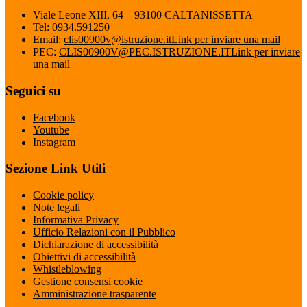
Viale Leone XIII, 64 – 93100 CALTANISSETTA
Tel:
0934.591250
Email:
clis00900v@istruzione.it
Link per inviare una mail
PEC:
CLIS00900V@PEC.ISTRUZIONE.IT
Link per inviare
una mail
Seguici su
Facebook
Youtube
Instagram
Sezione Link Utili
Cookie policy
Note legali
Informativa Privacy
Ufficio Relazioni con il Pubblico
Dichiarazione di accessibilità
Obiettivi di accessibilità
Whistleblowing
Gestione consensi cookie
Amministrazione trasparente