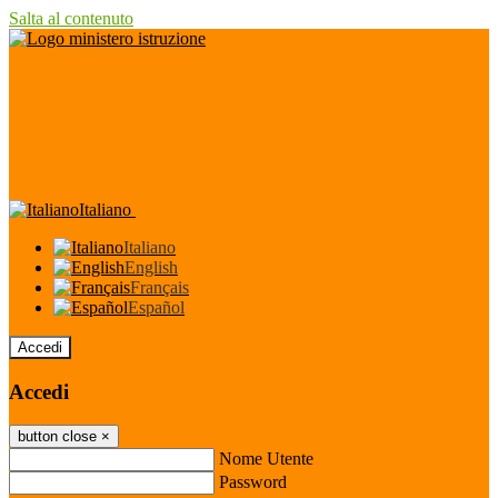
Salta al contenuto
Italiano
Italiano
English
Français
Español
Accedi
Accedi
button close
×
Nome Utente
Password