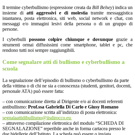
Il termine cyberbullismo (espressione creata da
Bill Belsey
) indica un
insieme di
atti aggressivi e di molestia
tramite messaggistica
istantanea, posta elettronica, siti web, social network e chat, con
messaggi e/o immagini lesivi della persona o di un gruppo di
persone.
I cyberbulli
possono colpire chiunque e dovunque
grazie a
strumenti ormai diffusissimi come smartphone, tablet e pc, che
rendono tutti noi sempre raggiungibili.
Come segnalare atti di bullismo e cyberbullismo a
scuola
La segnalazione dell’episodio di bullismo o cyberbullismo da parte
della vittima o di chi ne sia a conoscenza (studenti, genitori, docenti,
personale ATA) può essere fatta:
– con comunicazione diretta al Dirigente e/o ai docenti referenti
antibullismo:
Prof.ssa Gabriella Di Carlo e Giusy Romano
– con comunicazione scritta all’indirizzo di posta elettronica:
segnalaattidibullismo@iisdirocco.eu
– attraverso compilazione elettronica del modulo “SCHEDA DI
SEGNALAZIONE” reperibile anche in forma cartacea presso le
due bidellerie dell’Istituto. La scheda può essere o inviata