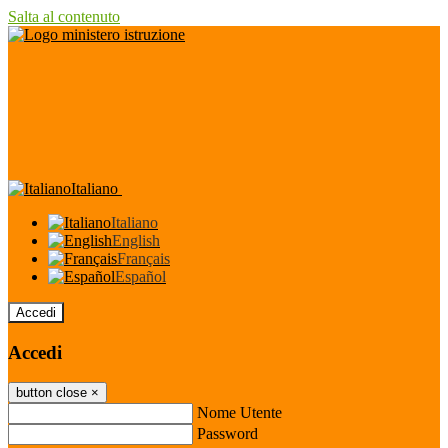
Salta al contenuto
Italiano
Italiano
English
Français
Español
Accedi
Accedi
button close
×
Nome Utente
Password