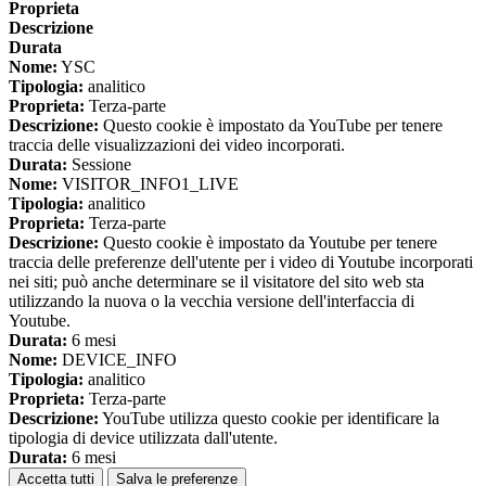
Proprieta
Descrizione
Durata
Nome:
YSC
Tipologia:
analitico
Proprieta:
Terza-parte
Descrizione:
Questo cookie è impostato da YouTube per tenere
traccia delle visualizzazioni dei video incorporati.
Durata:
Sessione
Nome:
VISITOR_INFO1_LIVE
Tipologia:
analitico
Proprieta:
Terza-parte
Descrizione:
Questo cookie è impostato da Youtube per tenere
traccia delle preferenze dell'utente per i video di Youtube incorporati
nei siti; può anche determinare se il visitatore del sito web sta
utilizzando la nuova o la vecchia versione dell'interfaccia di
Youtube.
Durata:
6 mesi
Nome:
DEVICE_INFO
Tipologia:
analitico
Proprieta:
Terza-parte
Descrizione:
YouTube utilizza questo cookie per identificare la
tipologia di device utilizzata dall'utente.
Durata:
6 mesi
Accetta tutti
Salva le preferenze