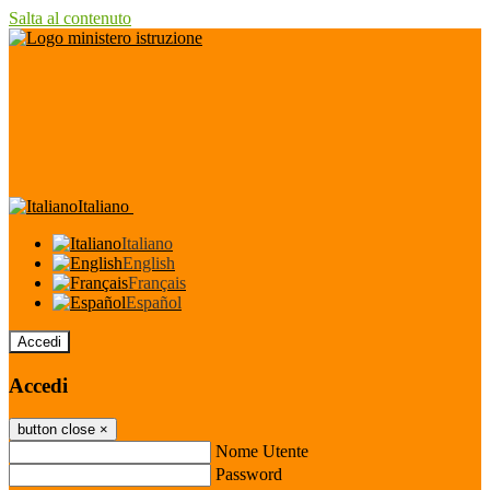
Salta al contenuto
Italiano
Italiano
English
Français
Español
Accedi
Accedi
button close
×
Nome Utente
Password