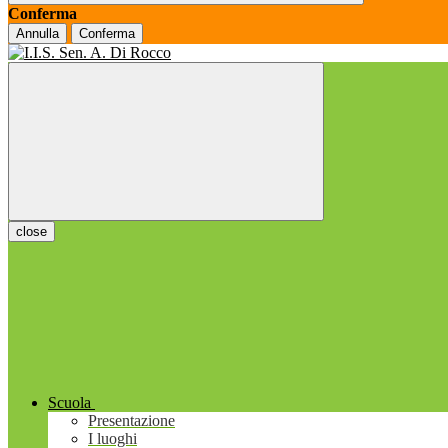
Conferma
Annulla
Conferma
close
Scuola
Presentazione
I luoghi