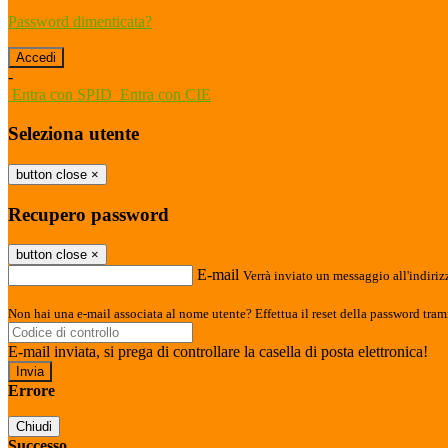
Password dimenticata?
-
Entra con SPID
Entra con CIE
Seleziona utente
button close
×
Recupero password
button close
×
E-mail
Verrà inviato un messaggio all'indirizz
Non hai una e-mail associata al nome utente? Effettua il reset della password tram
E-mail inviata, si prega di controllare la casella di posta elettronica!
Errore
Chiudi
Successo