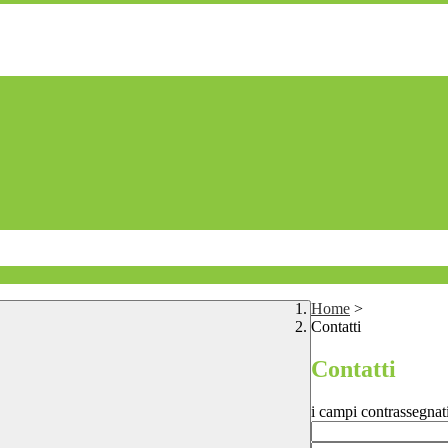
Home
>
Contatti
Contatti
i campi contrassegnat