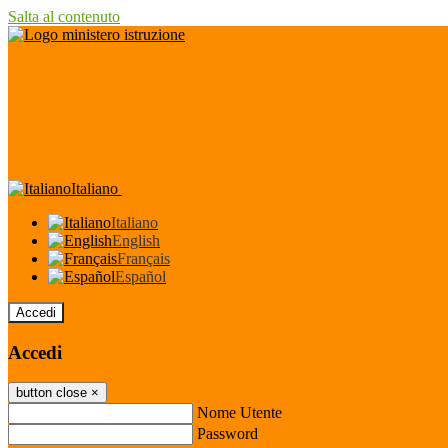
Salta al contenuto
Italiano
Italiano
English
Français
Español
Accedi
Accedi
button close
×
Nome Utente
Password