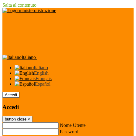
Salta al contenuto
Italiano
Italiano
English
Français
Español
Accedi
Accedi
button close
×
Nome Utente
Password