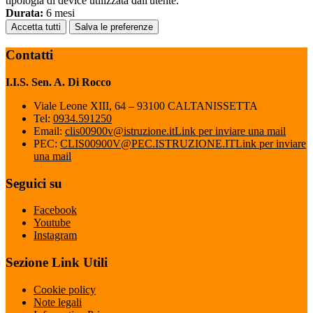
tipologia di device utilizzata dall'utente.
Durata:
6 mesi
Accetta tutti
Salva le preferenze
Contatti
I.I.S. Sen. A. Di Rocco
Viale Leone XIII, 64 – 93100 CALTANISSETTA
Tel:
0934.591250
Email:
clis00900v@istruzione.it
Link per inviare una mail
PEC:
CLIS00900V@PEC.ISTRUZIONE.IT
Link per inviare
una mail
Seguici su
Facebook
Youtube
Instagram
Sezione Link Utili
Cookie policy
Note legali