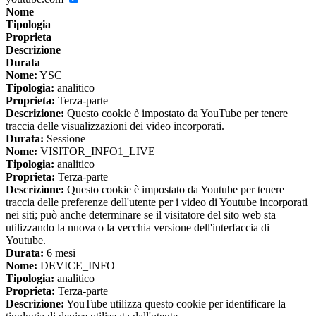
Nome
Tipologia
Proprieta
Descrizione
Durata
Nome:
YSC
Tipologia:
analitico
Proprieta:
Terza-parte
Descrizione:
Questo cookie è impostato da YouTube per tenere
traccia delle visualizzazioni dei video incorporati.
Durata:
Sessione
Nome:
VISITOR_INFO1_LIVE
Tipologia:
analitico
Proprieta:
Terza-parte
Descrizione:
Questo cookie è impostato da Youtube per tenere
traccia delle preferenze dell'utente per i video di Youtube incorporati
nei siti; può anche determinare se il visitatore del sito web sta
utilizzando la nuova o la vecchia versione dell'interfaccia di
Youtube.
Durata:
6 mesi
Nome:
DEVICE_INFO
Tipologia:
analitico
Proprieta:
Terza-parte
Descrizione:
YouTube utilizza questo cookie per identificare la